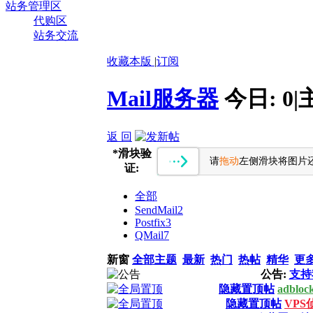
站务管理区
代购区
站务交流
收藏本版
|
订阅
Mail服务器
今日:
0
|
返 回
*
滑块验
请
拖动
左侧滑块将图片
证:
全部
SendMail
2
Postfix
3
QMail
7
新窗
全部主题
最新
热门
热帖
精华
更
公告:
支持
隐藏置顶帖
adbl
隐藏置顶帖
VPS