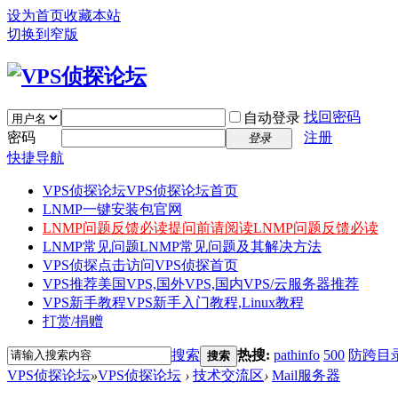
设为首页
收藏本站
切换到窄版
找回密码
自动登录
密码
注册
登录
快捷导航
VPS侦探论坛
VPS侦探论坛首页
LNMP一键安装包官网
LNMP问题反馈必读
提问前请阅读LNMP问题反馈必读
LNMP常见问题
LNMP常见问题及其解决方法
VPS侦探
点击访问VPS侦探首页
VPS推荐
美国VPS,国外VPS,国内VPS/云服务器推荐
VPS新手教程
VPS新手入门教程,Linux教程
打赏/捐赠
搜索
热搜:
pathinfo
500
防跨目
搜索
VPS侦探论坛
»
VPS侦探论坛
›
技术交流区
›
Mail服务器