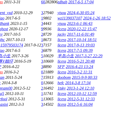
ss
2011-3-31
60
282806
zdhah
2017-6-5 17:04
rent_yxd
2010-12-29
3
27940
yisou
2024-4-30 05:24
dao
2017-6-5
1
9802
wz1139037107
2024-1-26 18:52
dhank
2023-1-15
3
4443
yisou
2023-6-1 06:43
ghost
2020-12-17
9
9936
licess
2020-12-22 15:47
ky
2017-10-5
2
8729
jacky
2017-11-6 01:49
jhc
2017-10-13
1
8673
licess
2017-10-14 18:51
m15979503174
2017-9-12
3
7157
licess
2017-9-13 19:03
dao
2017-6-5
3
6879
licess
2017-7-5 09:39
岛小生
2017-3-26
5
10029
半岛小生
2017-3-27 22:29
豚V靓仔
2016-5-19
3
10669
licess
2016-5-21 20:48
P
2016-4-22
3
8890
SFP
2016-4-23 13:24
ss
2016-3-2
0
21889
licess
2016-3-2 11:31
tan
2011-5-24
7
15913
doobom
2015-9-9 00:33
c
2014-3-8
0
12666
hefc
2014-3-8 17:34
dream00
2012-5-12
2
16492
1tsky
2013-1-24 12:10
ng5
2012-10-11
1
11741
licess
2012-10-12 12:59
lefool
2012-5-31
1
13065
licess
2012-5-31 12:33
axixi
2012-3-3
3
14502
licess
2012-5-6 16:04