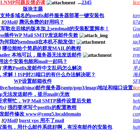
LNMP问题反馈必读
...
2
3
4
5
lice
版块主题
支持多域名的postfix邮件服务器部署一键安装包
tor
[
QMail
]
腾讯免费的好用吗？
li7
军歌在后续的版本加上sendmail的安装配置脚本！
Go
ress插件WP Mail SMTP发送邮件失败
old
为何我的sendmail在本机不能发信?
jac
]
哪位能给个简易的群发MAIL的教程
wzz
phpmailer 本地可以，服务器无法发送邮件
zy
用这个安装包能和mail一起吗？
li7
]
求教Postfix发邮件中文乱码怎么解决
半
，求解！ISP封25端口的有什么办法解决呢？
海
WP设置邮箱收件
SF
k/live/hotmail/sina)邮件服务器(smtp/pop3/imap)地址和端口设置
lice
p无法发送邮件，提示mail()无效
ani
求帮忙，WP Mail SMTP插件设置后失败
hef
fix
]
强烈要求写个postfix的配置教程
fly
z 发邮件修改 www@cong5.localdomain
co
[
QMail
]
burst vps 用不了mail
litt
p安装包，用什么邮件系统好啊，有没有邮件的安装包
hah