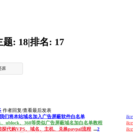
主题:
18
|
排名:
17
还原
多
作者
回复/查看
最后发表
我们将本站域名加入广告屏蔽软件白名单
lice
ock、ublock、360等类似广告屏蔽域名加白名单教程
lice
侦探代购VPS、域名、主机、兑换paypal流程
...
2
lice