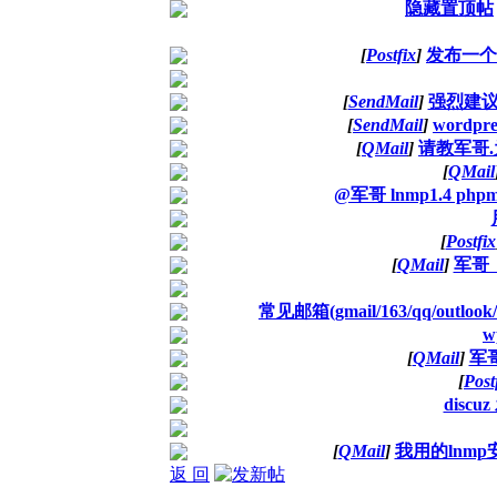
隐藏置顶帖
[
Postfix
]
发布一个
[
SendMail
]
强烈建议
[
SendMail
]
wordp
[
QMail
]
请教军哥.
[
QMail
@军哥 lnmp1.4 
[
Postfix
[
QMail
]
军哥
常见邮箱(gmail/163/qq/outloo
w
[
QMail
]
军哥
[
Post
discu
[
QMail
]
我用的lnm
返 回